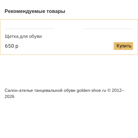
Рекомендуемые товары
Щетка для обуви
650 р
Купить
Как правильно снять мерки?
Доставка и оплата
Гарантия и
возврат
Салон-ателье танцевальной обуви golden-shoe.ru © 2012–
2026
+7(967) 006-50-81
Whatsapp
Telegram