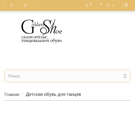
0
0
: 0
+7 (964) 774-92-95
+7 (967) 006-50-81
Детская обувь для танцев
Главная
Балетки для танцев из
Балетки из золотой
телесной кожи 012
кожи 011