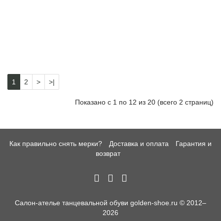
Джазовки для танцев
Джазовки из кожи
из ткани
4190 р
3590 р
Купить
Купить
1
2
>
>|
Показано с 1 по 12 из 20 (всего 2 страниц)
Как правильно снять мерки?
Доставка и оплата
Гарантия и
возврат
Салон-ателье танцевальной обуви golden-shoe.ru © 2012–
2026