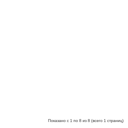
Купить
Мужские туфли для
танго - Тренерские
11490 р
Купить
Туфли для танцев
"Пьюма"
9790 р
Купить
Показано с 1 по 8 из 8 (всего 1 страниц)