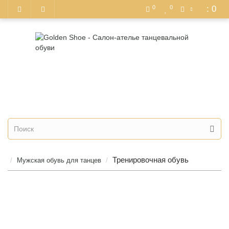
0
0
: 0
+7 (964) 774-92-95
+7 (967) 006-50-81
Тренировочная обувь
Мужская обувь для танцев
Джаз - кроссовки для
Мужские джазовки -
танцев
комбинированные