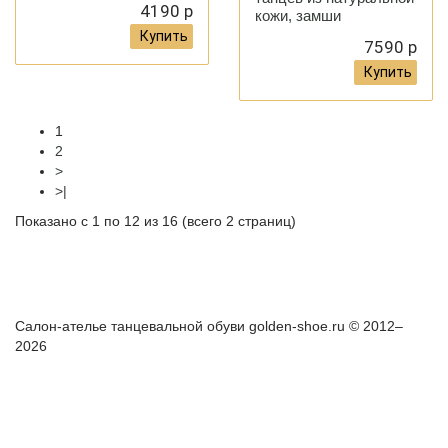
4190 р
кожи, замши
Купить
7590 р
Купить
1
2
>
>|
Показано с 1 по 12 из 16 (всего 2 страниц)
Как правильно снять мерки?
Доставка и оплата
Гарантия и
возврат
Салон-ателье танцевальной обуви golden-shoe.ru © 2012–
2026
+7(967) 006-50-81
Whatsapp