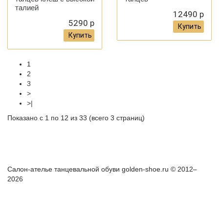
талией
12490 р
5290 р
Купить
Купить
1
2
3
>
>|
Показано с 1 по 12 из 33 (всего 3 страниц)
Как правильно снять мерки?
Доставка и оплата
Гарантия и
возврат
Салон-ателье танцевальной обуви golden-shoe.ru © 2012–
2026
+7(967) 006-50-81