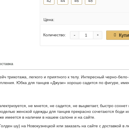
42
44
46
48
6890 р
Цена:
-
Количество:
Купи
+
оставка
рейч трикотажа, легкого и приятного к телу. Интересный черно-б
ступления. Юбка для танцев «Джузи» хорошо садится по фигуре, им
лектризуется, не мнется, не садится, не выцветает, быстро сохнет 
 моделью женской одежды для танцев прекрасно сочетаются боди и
же имеется в наличии в нашем салоне и на сайте.
Голден шу) на Новокузнецкой или заказать на сайте с доставкой в 