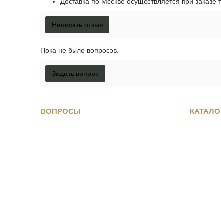
Доставка по Москве осуществляется при заказе т
Написать отзыв
Пока не было вопросов.
Задать вопрос
ВОПРОСЫ
КАТАЛО
Как снять мерки
По виду 
Как определить размер обуви
Женская 
Полезная информация
Мужская 
Доставка и оплата
Детская 
Гарантия и Возврат
Одежда д
Задать вопрос
Аксессуа