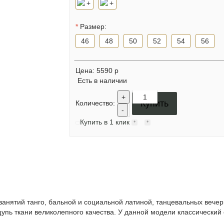
Размер:
46
48
50
52
54
56
Цена:
5590 р
Есть в наличии
+
Купить
Количество:
-
Купить в 1 клик
занятий танго, бальной и социальной латиной, танцевальных вечер
упь ткани великолепного качества. У данной модели классический