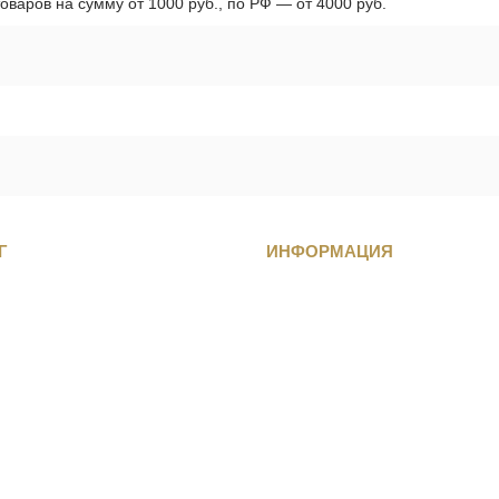
оваров на сумму от 1000 руб., по РФ — от 4000 руб.
Г
ИНФОРМАЦИЯ
танца
О компании
обувь для танцев
Контакты
обувь для танцев
Партнерам
обувь для танцев
Оферта
ля танцев
Политика конфиденциальности
ры