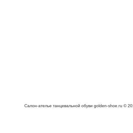
Как снять мерки
По виду 
Как определить размер обуви
Женская 
Полезная информация
Мужская 
Доставка и оплата
Детская 
Гарантия и Возврат
Одежда д
Задать вопрос
Аксессуа
Салон-ателье танцевальной обуви golden-shoe.ru © 2