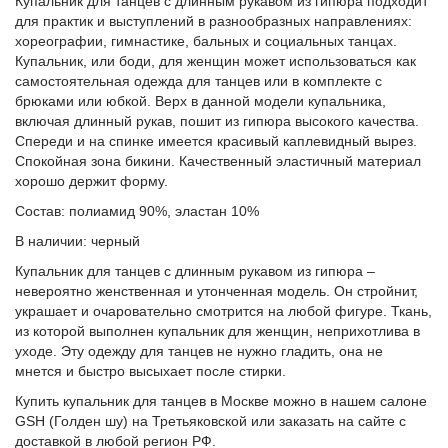
Купальник для танцев с длинным рукавом из гипюра подходит
для практик и выступлений в разнообразных направлениях:
хореографии, гимнастике, бальных и социальных танцах.
Купальник, или боди, для женщин может использоваться как
самостоятельная одежда для танцев или в комплекте с
брюками или юбкой. Верх в данной модели купальника,
включая длинный рукав, пошит из гипюра высокого качества.
Спереди и на спинке имеется красивый каплевидный вырез.
Спокойная зона бикини. Качественный эластичный материал
хорошо держит форму.
Состав: полиамид 90%, эластан 10%
В наличии: черный
Купальник для танцев с длинным рукавом из гипюра –
невероятно женственная и утонченная модель. Он стройнит,
украшает и очаровательно смотрится на любой фигуре. Ткань,
из которой выполнен купальник для женщин, неприхотлива в
уходе. Эту одежду для танцев не нужно гладить, она не
мнется и быстро высыхает после стирки.
Купить купальник для танцев в Москве можно в нашем салоне
GSH (Голден шу) на Третьяковской или заказать на сайте с
доставкой в любой регион РФ.