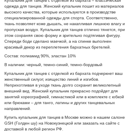
Купальник для танцев с отделкой из бархата – классическая
одежда для танцев. Женский купальник пошит из материалов
высокого качества, которые используются в производстве
специализированной одежды для спорта. Соответственно,
ткань позволяет коже дышать, не накапливая лишнюю влагу и
пропуская воздух. Купальник для танцев отлично тянется, при
этом сохраняя свою форму и зрительно подтягивая фигуру.
Спереди боди сделано маечкой, а на спинке выполнен
красивый декор из переплетения бархатных бретелей.
Состав: полиамид 90%, эластан 10%
В наличии: черный, темно-синий, темно-бордовый
Купальник для танцев с отделкой из бархата подчеркнет ваш
женственный силуэт, изящество линий и изгибов.
Неприхотливая в уходе ткань долго сохранит великолепный
внешний вид. Женский купальник прекрасно подойдет для
занятий хореографией, гимнастикой или в комплекте с юбкой
или брюками – для танго, латины и других танцевальных
направлений.
Купить купальник для танцев в Москве можно в нашем салоне
GSH (Голден шу) на Новокузнецкой или заказать на сайте с
доставкой в любой регион РФ.