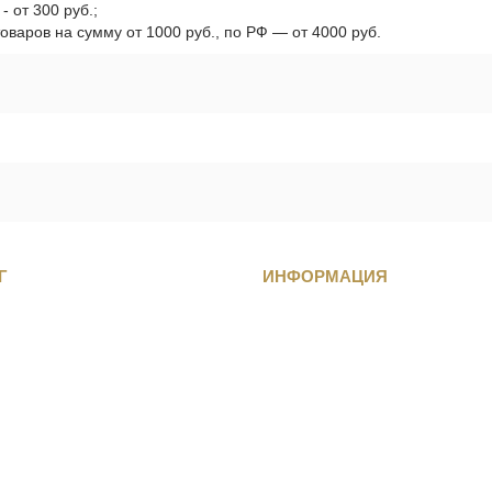
 от 300 руб.;
оваров на сумму от 1000 руб., по РФ — от 4000 руб.
Г
ИНФОРМАЦИЯ
танца
О компании
обувь для танцев
Контакты
обувь для танцев
Партнерам
обувь для танцев
Оферта
ля танцев
Политика конфиденциальности
ры