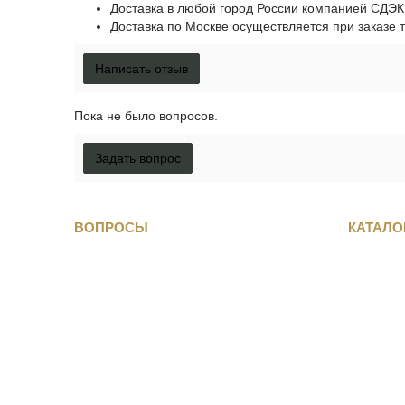
Доставка в любой город России компанией СДЭК -
Доставка по Москве осуществляется при заказе т
Написать отзыв
Пока не было вопросов.
Задать вопрос
ВОПРОСЫ
КАТАЛО
Как снять мерки
По виду 
Как определить размер обуви
Женская 
Полезная информация
Мужская 
Доставка и оплата
Детская 
Гарантия и Возврат
Одежда д
Задать вопрос
Аксессуа