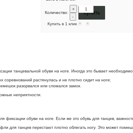
+
Купить
Количество:
-
Купить в 1 клик
ации танцевальной обуви на ноге. Иногда это бывает необходимо
х соревнований растянулась и не плотно сидит на ноге;
ремешок разорвался или сломался замок.
можные неприятности.
я фиксации обуви на ноге. Если же это обувь для танцев, важнос
туфли для танцев перестают плотно облегать ногу. Это может поме